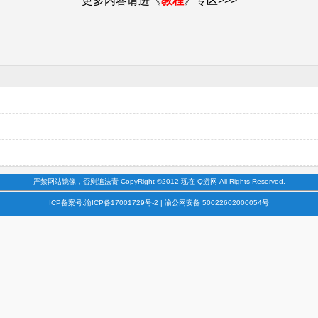
更多内容请进《
教程
》专区>>>
严禁网站镜像，否则追法责 CopyRight ©2012-现在 Q游网 All Rights Reserved.
ICP备案号:渝ICP备17001729号-2 | 渝公网安备 50022602000054号