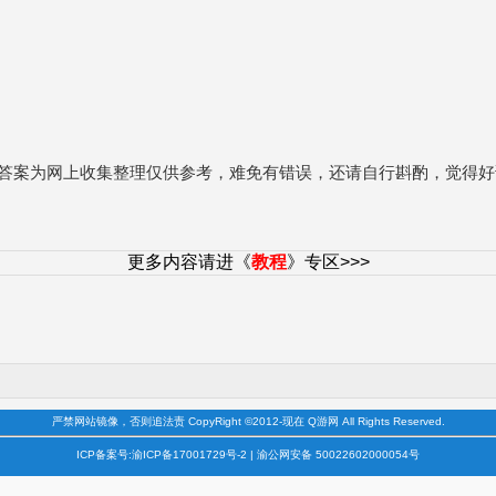
答案为网上收集整理仅供参考，难免有错误，还请自行斟酌，觉得好
更多内容请进《
教程
》专区>>>
严禁网站镜像，否则追法责 CopyRight ©2012-现在 Q游网 All Rights Reserved.
ICP备案号:渝ICP备17001729号-2 | 渝公网安备 50022602000054号