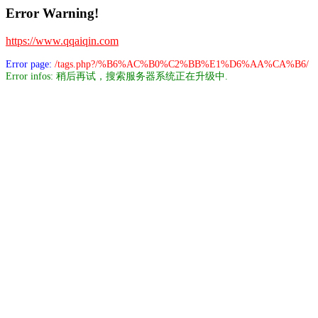
Error Warning!
https://www.qqaiqin.com
Error page:
/tags.php?/%B6%AC%B0%C2%BB%E1%D6%AA%CA%B6/
Error infos: 稍后再试，搜索服务器系统正在升级中.