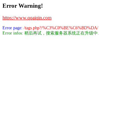
Error Warning!
https://www.qqaiqin.com
Error page:
/tags.php?/%C3%C0%BE%C6%BD%DA/
Error infos: 稍后再试，搜索服务器系统正在升级中.