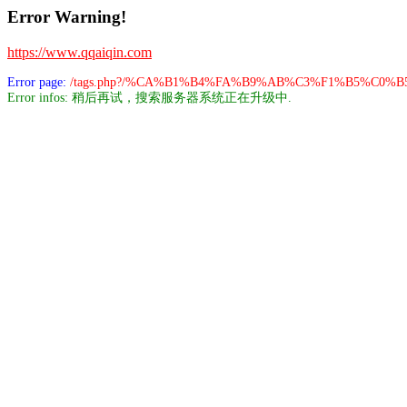
Error Warning!
https://www.qqaiqin.com
Error page:
/tags.php?/%CA%B1%B4%FA%B9%AB%C3%F1%B5%C0%
Error infos: 稍后再试，搜索服务器系统正在升级中.