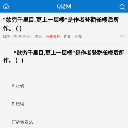
Q游网
“欲穷千里目,更上一层楼”是作者登鹳雀楼后所
作。 ( )
日期：2019-10-26
类目：
问答百科
作者： 小尤
“欲穷千里目,更上一层楼”是作者登鹳雀楼后所
作。 ( )
A.正确
B.错误
正确答案:A