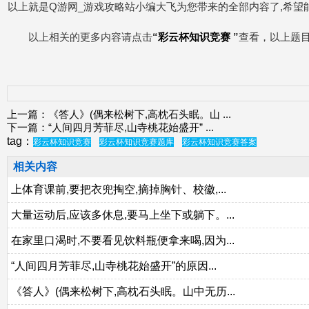
以上就是Q游网_游戏攻略站小编大飞为您带来的全部内容了,希望
以上相关的更多内容请点击
“
彩云杯知识竞赛
”
查看，以上题
上一篇：
《答人》(偶来松树下,高枕石头眠。山
...
下一篇：
“人间四月芳菲尽,山寺桃花始盛开”
...
tag：
彩云杯知识竞赛
彩云杯知识竞赛题库
彩云杯知识竞赛答案
相关内容
上体育课前,要把衣兜掏空,摘掉胸针、校徽,...
大量运动后,应该多休息,要马上坐下或躺下。...
在家里口渴时,不要看见饮料瓶便拿来喝,因为...
“人间四月芳菲尽,山寺桃花始盛开”的原因...
《答人》(偶来松树下,高枕石头眠。山中无历...