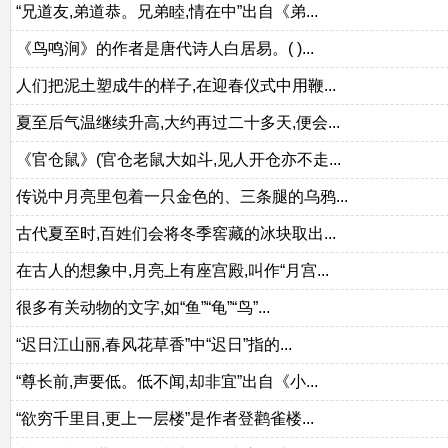
“兄道友,弟道恭。兄弟睦,情在中”出自《弟...
《鸟鸣涧》的作者是唐代诗人白居易。( )...
人们把泥土塑成牛的样子,在迎春仪式中用鞭...
夏至后气温继续升高,大约再过二十多天,便会...
《官仓鼠》(官仓老鼠大如斗,见人开仓亦不走...
传说中月亮里包着一只金色的、三条腿的乌鸦...
古代夏至时,百姓们会将冬季窖藏的冰块取出...
在古人的想象中,月亮上有座宫殿,叫作“月宫...
很多有关动物的文字,如“鱼”“龟”“鸟”...
“迟日江山丽,春风花草香”中“迟日”指的...
“尊长前,声要低。低不闻,却非宜”出自《小...
“欲穷千里目,更上一层楼”是作者登鹳雀楼...