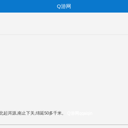
Q游网
北起洱源,南止下关,绵延50多千米。
Q游网qqaiqin