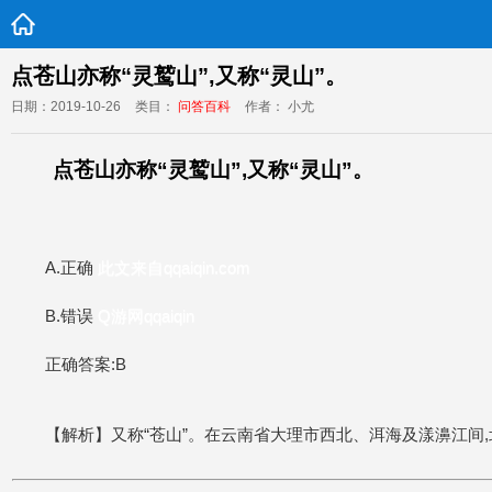
点苍山亦称“灵鹫山”,又称“灵山”。
日期：2019-10-26
类目：
问答百科
作者： 小尤
点苍山亦称“灵鹫山”,又称“灵山”。
A.正确
此文来自qqaiqin.com
B.错误
Q游网qqaiqin
正确答案:B
【解析】又称“苍山”。在云南省大理市西北、洱海及漾濞江间,